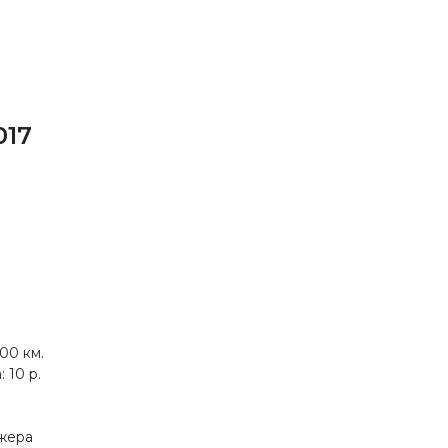
017
00 км.
 10 р.
джера