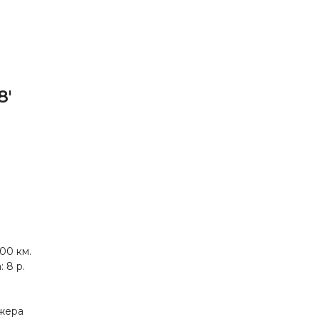
8'
00 км.
 8 р.
джера