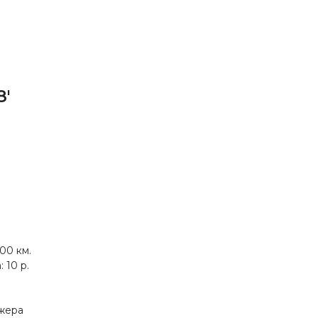
8'
00 км.
 10 р.
джера