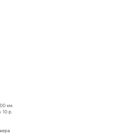
00 км.
 10 р.
джера